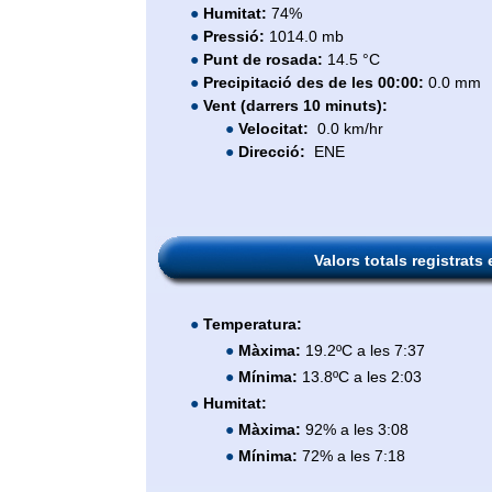
●
Humitat:
74%
●
Pressió:
1014.0 mb
●
Punt de rosada:
14.5 °C
●
Precipitació des de les 00:00:
0.0 mm
●
Vent (darrers 10 minuts):
●
Velocitat:
0.0 km/hr
●
Direcció:
ENE
Valors totals registrats 
●
Temperatura:
●
Màxima:
19.2ºC a les 7:37
●
Mínima:
13.8ºC a les 2:03
●
Humitat:
●
Màxima:
92% a les 3:08
●
Mínima:
72% a les 7:18