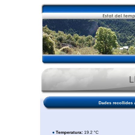
L
Dades recollides 
●
Temperatura:
19.2 °C